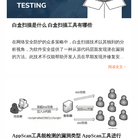
白盒扫描是什么 白盒扫描工具有哪些
在网络安全防护的众多策略中，白盒扫描技术以其独到的分
图3 输入测试网址
析视角，为软件安全提供了一种从源代码层面发现潜在漏洞
的方法。此技术不仅能帮助开发人员在早期发现并修复安全
步骤四、根据实际需求选择登入方法，这里有四个
问题，还能极大地提高软件的整体安全性。而了解白盒扫描
选项记录、自动、提示和无。
阅读全文 >
的原理及其工具的使用，对于每一位安全工程师和软件开发
1、记录指的是使用appscan内置浏览器进行登入并
人员来说，都是提升职业技能的重要一环。本文将探讨白盒
记录账号密码;
扫描的基本概念、主要工具及与黑盒扫描的对比和配合使
用，旨在为读者提供一个全面的安全扫描视角。...
2、自动指的是自动使用被检测网站的账户密码;
3、提示是指的是在扫描过程中需要登入时提示输
入登入信息;
4、无是指的是不需要输入登入信息。
AppScan工具能检测的漏洞类型 AppScan工具进行