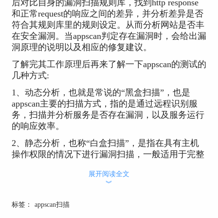
后对比自身的漏洞扫描规则库，找到http response
和正常request的响应之间的差异，并分析差异是否
符合其规则库里的规则设定。从而分析网站是否丰
在安全漏洞。当appscan判定存在漏洞时，会给出漏
洞原理的说明以及相应的修复建议。
了解完其工作原理后再来了解一下appscan的测试的
几种方式:
1、动态分析，也就是常说的“黑盒扫描”，也是
appscan主要的扫描方式，指的是通过远程识别服
务，扫描并分析服务是否存在漏洞，以及服务运行
的响应效率。
2、静态分析，也称“白盒扫描”，是指在具有主机
操作权限的情况下进行漏洞扫描，一般适用于完整
的网站页面中分析javascrip代码的技术，这种分析
展开阅读全文
技术得到的检测报告会更准确，但无法做为外部攻
︾
击测试的数据依据，因为外部攻击会受到各种因素
的干扰，同时大多数情况很难拿到主机操作权限
标签：
appscan扫描
的。