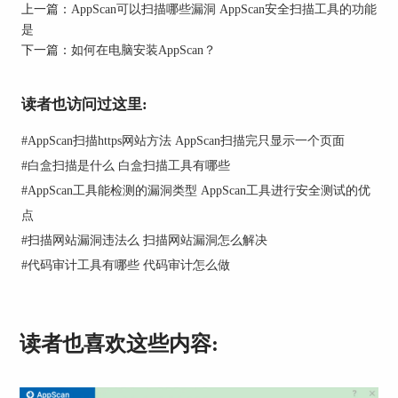
上一篇：
AppScan可以扫描哪些漏洞 AppScan安全扫描工具的功能
３、交互分析（glass box scan）,appscan的黑盒扫
是
描可以与网站驻留的glass-box代理程序进行交互，
下一篇：
如何在电脑安装AppScan？
而交互分析相较于单纯的黑盒扫描能够得到更准确
的报告。
读者也访问过这里:
最后给大家分享一下appscan扫描网站的具体步骤：
步骤一、双击打开appscan的文件菜单下的新建命
#
AppScan扫描https网站方法 AppScan扫描完只显示一个页面
令。
#
白盒扫描是什么 白盒扫描工具有哪些
#
AppScan工具能检测的漏洞类型 AppScan工具进行安全测试的优
点
#
扫描网站漏洞违法么 扫描网站漏洞怎么解决
#
代码审计工具有哪些 代码审计怎么做
读者也喜欢这些内容:
图1 新建扫描