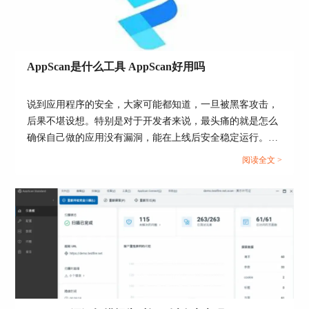
际影响。
非侵入式扫描
很多人害怕扫描过程会“入侵”到自己的系统，进而
AppScan是什么工具 AppScan好用吗
修改数据或者破坏文件。实际上，Appscan 是非侵
入式扫描的，它并不会进行任何实际的攻击操作。
换句话说，它只是模拟黑客攻击的行为，检测系统
说到应用程序的安全，大家可能都知道，一旦被黑客攻击，
的漏洞，但不会真正去执行这些操作。所以，数据
后果不堪设想。特别是对于开发者来说，最头痛的就是怎么
和系统不会受到任何影响。
确保自己做的应用没有漏洞，能在上线后安全稳定运行。于
是就有了各种安全扫描工具，AppScan就是其中一个，它的
扫描过程安全
阅读全文 >
作用就像是给你的App做体检，查找潜在的安全隐患。那
你可能会担心，扫描是不是会像病毒一样，导致系
么，AppScan是什么工具 AppScan好用吗？今天我们就来聊
统崩溃或者文件丢失。放心吧，Appscan 的扫描流
聊这个工具，看看它到底值不值得你使用。...
程是被严格设计过的，它不会做任何破坏性操作。
扫描时，它只会分析数据和系统的安全性，发现漏
洞的同时，不会触碰、修改或者删除任何数据。
系统资源占用
扫描是有资源消耗的，这点是难免的。Appscan 在
扫描过程中会消耗一定的系统资源，可能会让系统