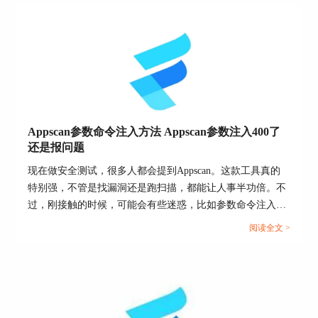
Appscan参数命令注入方法 Appscan参数注入400了
还是报问题
图1：扫描结果
现在做安全测试，很多人都会提到Appscan。这款工具真的
特别强，不管是找漏洞还是跑扫描，都能让人事半功倍。不
过，刚接触的时候，可能会有些迷惑，比如参数命令注入到
二、Appscan扫描会破坏数据吗
底怎么做？遇到400错误是怎么回事？其实这些问题一点都
阅读全文 >
不复杂，今天咱们就用通俗点的语言，把“Appscan参数命令
相信有些小伙伴会担心，Appscan 扫描会不会对数
据造成影响，或者说，扫描过程中会不会把什么东
注入方法 Appscan参数注入400了还是报问题”这个问题说清
西给弄坏。其实完全不需要担心，Appscan 扫描是
楚，顺便聊聊Appscan的一些好用功能。...
一个非常安全的过程。它是通过模拟攻击的方式来
检测漏洞的，不会对你的数据或者系统产生任何实