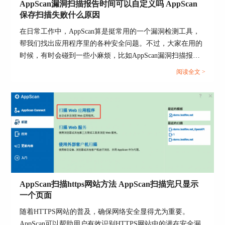
AppScan漏洞扫描报告时间可以自定义吗 AppScan
的性能稍微变慢，比如加载网页时会有一点延迟，
保存扫描失败什么原因
或者在运行其他程序时，服务器负载可能会上升。
在日常工作中，AppScan算是挺常用的一个漏洞检测工具，
这些影响其实是可以忽略不计的，尤其是如果你在
帮我们找出应用程序里的各种安全问题。不过，大家在用的
闲时进行扫描，基本不会干扰正常工作。
时候，有时会碰到一些小麻烦，比如AppScan漏洞扫描报告
所以，总的来说，Appscan 扫描是非常安全的，它
时间可以自定义吗 AppScan保存扫描失败什么原因这些问
阅读全文 >
不会破坏你的数据或系统，大家可以放心使用。对
题。今天我们就来聊聊这些问题的解决办法，让你用
于数据的担忧，完全不用放在心上。
AppScan时更顺手一点。...
AppScan扫描https网站方法 AppScan扫描完只显示
一个页面
随着HTTPS网站的普及，确保网络安全显得尤为重要。
AppScan可以帮助用户有效识别HTTPS网站中的潜在安全漏