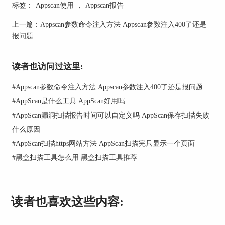
建议。比如，它可能会提示你：“这个地方可能存
标签：
Appscan使用
，
Appscan报告
在 SQL 注入漏洞，建议用参数化查询来修复。”这
些建议非常实用，能让你不用再花时间去琢磨具体
上一篇：
Appscan参数命令注入方法 Appscan参数注入400了还是
怎么改，而是直接依照提示来修复问题。
报问题
漏洞的评分
读者也访问过这里:
每个漏洞后面会有个评分，1到10分，分数越高，
漏洞越严重。比如评分是9，说明这个漏洞风险很
#
Appscan参数命令注入方法 Appscan参数注入400了还是报问题
大，应该尽快修复；如果是2或3，说明风险小，等
#
AppScan是什么工具 AppScan好用吗
一等也没关系。通过评分，你可以知道哪些漏洞应
#
AppScan漏洞扫描报告时间可以自定义吗 AppScan保存扫描失败
该尽快修复，哪些可以稍微延后。
什么原因
其实，掌握了这些重点之后，你会发现 Appscan 的
#
AppScan扫描https网站方法 AppScan扫描完只显示一个页面
报告并不复杂，很多小伙伴甚至能在几分钟内定位
到最需要修复的漏洞，完全不担心数据会被破坏。
#
黑盒扫描工具怎么用 黑盒扫描工具推荐
读者也喜欢这些内容: