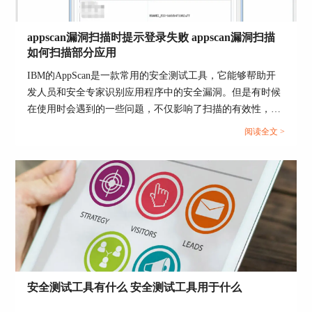
AppScan是一款强大的Web应用程序
漏洞扫描工
具
，其测试原理基于自动化漏洞扫描技术，可以帮
appscan漏洞扫描时提示登录失败 appscan漏洞扫描
助组织识别和解决Web应用程序和API中的安全漏
如何扫描部分应用
洞。它在接口安全测试方面具有出色的性能，并提
IBM的AppScan是一款常用的安全测试工具，它能够帮助开
供了高度定制的能力。AppScan之所以能够脱颖而
发人员和安全专家识别应用程序中的安全漏洞。但是有时候
出，是因为其强大的漏洞检测引擎、定制化能力和
在使用时会遇到的一些问题，不仅影响了扫描的有效性，也
可扩展性，使其成为保护Web应用程序免受黑客攻
增加了运维的复杂性。本文将为您介绍“appscan漏洞扫描时
击的不可或缺的工具。通过使用AppScan，组织可
阅读全文 >
提示登录失败 appscan漏洞扫描如何扫描部分应用“...
以提高其Web应用程序的安全性水平，保护用户和
敏感数据免受潜在的威胁。
安全测试工具有什么 安全测试工具用于什么