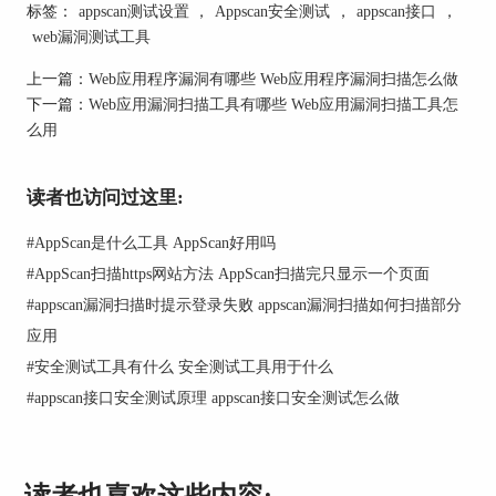
标签：
appscan测试设置
，
Appscan安全测试
，
appscan接口
，
web漏洞测试工具
上一篇：
Web应用程序漏洞有哪些 Web应用程序漏洞扫描怎么做
下一篇：
Web应用漏洞扫描工具有哪些 Web应用漏洞扫描工具怎
攻击模拟：一旦知道结构了，它就开始模拟攻击，
么用
比如搞点SQL注入啥的，看看能不能在不正常的地
方放点坏东西。
读者也访问过这里:
漏洞扫描：AppScan用自家的漏洞扫描引擎，看看
应用怎么响应，有没有可能的漏洞。一发现问题，
#
AppScan是什么工具 AppScan好用吗
就报告，说漏洞啥类型、在哪儿、有多严重。
#
AppScan扫描https网站方法 AppScan扫描完只显示一个页面
报告搞起：最后，AppScan就生成漏洞报告，把漏
#
appscan漏洞扫描时提示登录失败 appscan漏洞扫描如何扫描部分
洞分个级别、严重程度排排座，还给了修复建议。
应用
这报告就是帮助开发和安全团队知道有啥风险，得
#
安全测试工具有什么 安全测试工具用于什么
赶紧收拾漏洞了。
#
appscan接口安全测试原理 appscan接口安全测试怎么做
二、AppScan接口安全测试
AppScan不仅能扫描Web应用的花里胡哨界面，还
能玩后端的接口安全测。懂的啦，接口安全测就是
读者也喜欢这些内容: