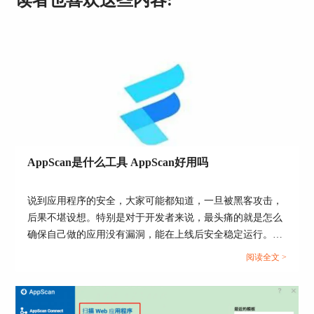
为了挡住那些坏家伙对API（应用程序接口）的不
良攻击。这家伙在接口安全测上有啥料：
支持REST和SOAP：
AppScan
识别并测常见的API
类型，RESTful和SOAP都能搞。这意味着它能查出
API方面的漏洞，比如认证问题、数据泄露还有访
问控制方面的问题。
超自订：AppScan可随你心意高度调教。你可以设
定测试参数，搞请求头、请求体和URL参数，模拟
各种攻击场景。
AppScan是什么工具 AppScan好用吗
深度扫：AppScan玩的是深度搜，模拟各种高深复
杂的攻击，比如SQL注入和XML外部实体（XXE）
说到应用程序的安全，大家可能都知道，一旦被黑客攻击，
攻击。保证对API全方位测，把潜在的漏洞都挖出
后果不堪设想。特别是对于开发者来说，最头痛的就是怎么
来。
确保自己做的应用没有漏洞，能在上线后安全稳定运行。于
三、AppScan是什么测试工具
是就有了各种安全扫描工具，AppScan就是其中一个，它的
阅读全文 >
作用就像是给你的App做体检，查找潜在的安全隐患。那
AppScan是一种综合性的安全测试工具，可以用于
么，AppScan是什么工具 AppScan好用吗？今天我们就来聊
发现和解决Web应用程序和API中的各种安全漏
洞。它之所以能够超越其他竞争对手在搜索排名中
聊这个工具，看看它到底值不值得你使用。...