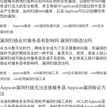
仅能够有效地扫描和识别Web应用的安全漏洞，还能针对Web服
务进行深入的安全检查。本文将探讨AppScan在扫描过程中是否
会产生数据，如何扫描Web服务，以及AppScan可以识别哪些类
型的漏洞。
标签：
Appscan教程
，
web漏洞批量扫描
，
web漏洞扫描程序
，
web安全
漏洞扫描
漏洞扫描会对服务器有影响吗 漏洞扫描违法吗
在当今数字化时代，网络安全成为了至关重要的问题，而漏洞扫
描作为保护网络安全的一种手段，备受关注。然而，很多人担心
漏洞扫描可能会对服务器造成不良影响。本文将深入探讨漏洞扫
描会对服务器有影响吗，漏洞扫描违法吗。
标签：
appscan漏洞
，
web漏洞扫描工具
，
web安全漏洞扫描
，
web网站漏
洞扫描
，
web应用漏洞扫描工具
Appscan漏洞扫描无法连接服务器 Appscan漏洞验证方
法
当谈到网络安全和应用程序漏洞扫描工具时，HCL的Appscan是
一个备受推崇的选择。然而，有时用户可能会面临Appscan漏洞