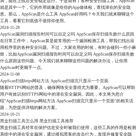
洞，能在上线后安全稳定运行。于是就有了各种安全扫描工具，AppScan
就是其中一个，它的作用就像是给你的App做体检，查找潜在的安全隐
患。那么，AppScan是什么工具 AppScan好用吗？今天我们就来聊聊这个
工具，看看它到底值不值得你使用。
2024-11-28
AppScan漏洞扫描报告时间可以自定义吗 AppScan保存扫描失败什么原因
在日常工作中，AppScan算是挺常用的一个漏洞检测工具，帮我们找出应
用程序里的各种安全问题。不过，大家在用的时候，有时会碰到一些小麻
烦，比如AppScan漏洞扫描报告时间可以自定义吗 AppScan保存扫描失败
什么原因这些问题。今天我们就来聊聊这些问题的解决办法，让你用
AppScan时更顺手一点。
2024-11-08
AppScan扫描https网站方法 AppScan扫描完只显示一个页面
随着HTTPS网站的普及，确保网络安全显得尤为重要。AppScan可以帮助
用户有效识别HTTPS网站中的潜在安全漏洞。因此，本文将为您介
绍“AppScan扫描https网站方法 AppScan扫描完只显示一个页面”的相关话
题，为您提供详细的解决方案。
2024-10-21
黑盒扫描工具怎么用 黑盒扫描工具推荐
黑盒扫描工具经常在保护信息安全时被我们使用，这些工具的作用是检测
系统中的潜在安全漏洞，通过模拟黑客的攻击行为，发现并修复安全隐