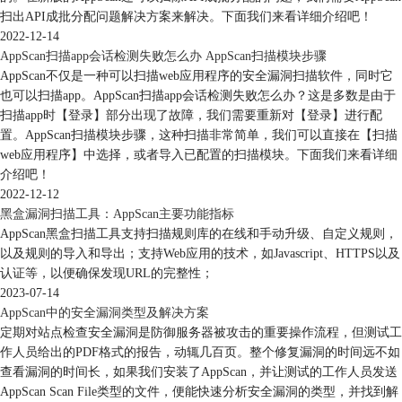
扫出API成批分配问题解决方案来解决。下面我们来看详细介绍吧！
2022-12-14
AppScan扫描app会话检测失败怎么办 AppScan扫描模块步骤
AppScan不仅是一种可以扫描web应用程序的安全漏洞扫描软件，同时它
也可以扫描app。AppScan扫描app会话检测失败怎么办？这是多数是由于
扫描app时【登录】部分出现了故障，我们需要重新对【登录】进行配
置。AppScan扫描模块步骤，这种扫描非常简单，我们可以直接在【扫描
web应用程序】中选择，或者导入已配置的扫描模块。下面我们来看详细
介绍吧！
2022-12-12
黑盒漏洞扫描工具：AppScan主要功能指标
AppScan黑盒扫描工具支持扫描规则库的在线和手动升级、自定义规则，
以及规则的导入和导出；支持Web应用的技术，如Javascript、HTTPS以及
认证等，以便确保发现URL的完整性；
2023-07-14
AppScan中的安全漏洞类型及解决方案
定期对站点检查安全漏洞是防御服务器被攻击的重要操作流程，但测试工
作人员给出的PDF格式的报告，动辄几百页。整个修复漏洞的时间远不如
查看漏洞的时间长，如果我们安装了AppScan，并让测试的工作人员发送
AppScan Scan File类型的文件，便能快速分析安全漏洞的类型，并找到解