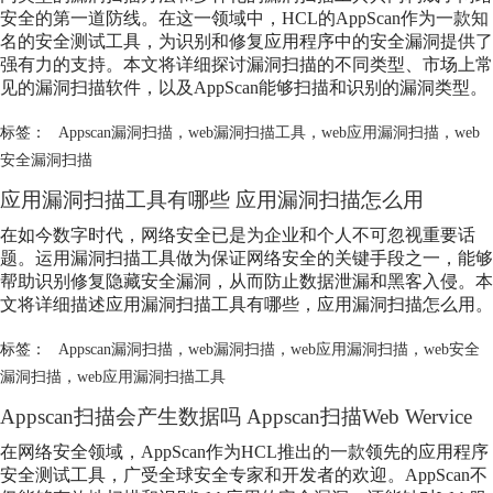
安全的第一道防线。在这一领域中，HCL的AppScan作为一款知
名的安全测试工具，为识别和修复应用程序中的安全漏洞提供了
强有力的支持。本文将详细探讨漏洞扫描的不同类型、市场上常
见的漏洞扫描软件，以及AppScan能够扫描和识别的漏洞类型。
标签：
Appscan漏洞扫描
，
web漏洞扫描工具
，
web应用漏洞扫描
，
web
安全漏洞扫描
应用漏洞扫描工具有哪些 应用漏洞扫描怎么用
在如今数字时代，网络安全已是为企业和个人不可忽视重要话
题。运用漏洞扫描工具做为保证网络安全的关键手段之一，能够
帮助识别修复隐藏安全漏洞，从而防止数据泄漏和黑客入侵。本
文将详细描述应用漏洞扫描工具有哪些，应用漏洞扫描怎么用。
标签：
Appscan漏洞扫描
，
web漏洞扫描
，
web应用漏洞扫描
，
web安全
漏洞扫描
，
web应用漏洞扫描工具
Appscan扫描会产生数据吗 Appscan扫描Web Wervice
在网络安全领域，AppScan作为HCL推出的一款领先的应用程序
安全测试工具，广受全球安全专家和开发者的欢迎。AppScan不