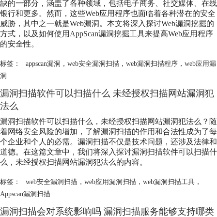
缺的一部分，涵盖了各种领域，包括电子商务、社交媒体、在线
银行和更多。然而，这些Web应用程序也面临着各种潜在的安全
威胁，其中之一就是Web漏洞。本文将深入探讨Web漏洞挖掘的
方式，以及如何使用AppScan漏洞挖掘工具来提高Web应用程序
的安全性。
标签：
appscan漏洞
，
web安全漏洞扫描
，
web漏洞扫描程序
，
web应用漏
洞
漏洞扫描软件可以扫描什么 未经授权扫描网站漏洞犯
法么
漏洞扫描软件可以扫描什么，未经授权扫描网站漏洞犯法么？随
着网络安全风险的增加，了解漏洞扫描的作用和合法性成为了每
个企业和个人的必需。漏洞扫描不仅是技术问题，还涉及法律和
道德。在这篇文章中，我们将深入探讨漏洞扫描软件可以扫描什
么，未经授权扫描网站漏洞犯法么的内容。
标签：
web安全漏洞扫描
，
web应用漏洞扫描
，
web漏洞扫描工具
，
Appscan漏洞扫描
漏洞扫描会对系统影响吗 漏洞扫描服务能够支持哪类