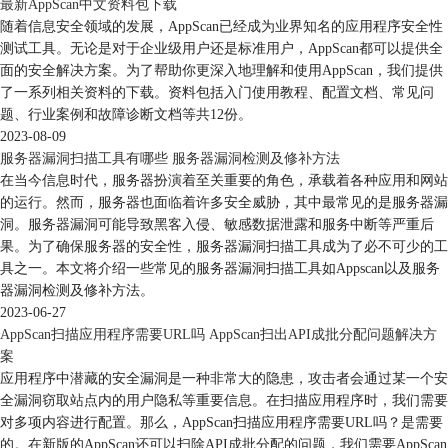
最新AppScan中文资料包下载
随着信息安全领域的发展，AppScan已经成为业界知名的应用程序安全性
测试工具。无论是对于企业级用户还是标准用户，AppScan都可以提供全
面的安全解决方案。为了帮助你更深入地理解和使用AppScan，我们提供
了一系列相关资料的下载。资料包括入门使用教程、配置文档、常见问
题、行业案例和故障诊断文档等共12份。
2023-08-09
服务器漏洞扫描工具有哪些 服务器漏洞检测及修补方法
在当今信息时代，服务器扮演着至关重要的角色，承载着各种应用和网站
的运行。然而，服务器也面临着许多安全威胁，其中最常见的是服务器漏
洞。服务器漏洞可能导致黑客入侵、敏感数据泄露和服务中断等严重后
果。为了确保服务器的安全性，服务器漏洞扫描工具成为了必不可少的工
具之一。本文将介绍一些常见的服务器漏洞扫描工具如Appscan以及服务
器漏洞检测及修补方法。
2023-06-27
AppScan扫描应用程序需要URL吗 AppScan扫出API成批分配问题解决方
案
应用程序中潜藏的安全漏洞是一种非常大的隐患，攻击者会通过某一个安
全漏洞窃取站点内的用户隐私等重要信息。在扫描应用程序时，我们需要
对多项内容进行配置。那么，AppScan扫描应用程序需要URL吗？是需要
的。在新版的AppScan还可以扫除API成批分配的问题，我们需要AppScan