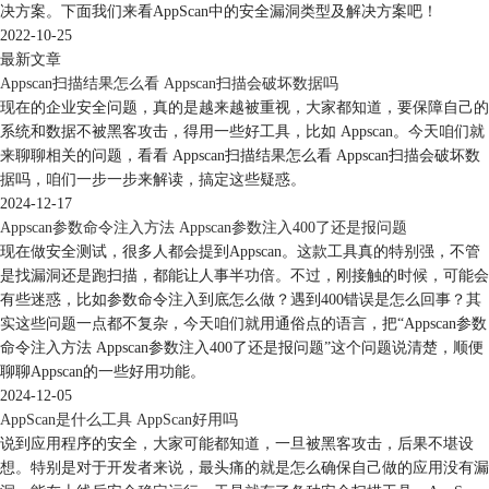
决方案。下面我们来看AppScan中的安全漏洞类型及解决方案吧！
2022-10-25
最新文章
Appscan扫描结果怎么看 Appscan扫描会破坏数据吗
现在的企业安全问题，真的是越来越被重视，大家都知道，要保障自己的
系统和数据不被黑客攻击，得用一些好工具，比如 Appscan。今天咱们就
来聊聊相关的问题，看看 Appscan扫描结果怎么看 Appscan扫描会破坏数
据吗，咱们一步一步来解读，搞定这些疑惑。
2024-12-17
Appscan参数命令注入方法 Appscan参数注入400了还是报问题
现在做安全测试，很多人都会提到Appscan。这款工具真的特别强，不管
是找漏洞还是跑扫描，都能让人事半功倍。不过，刚接触的时候，可能会
有些迷惑，比如参数命令注入到底怎么做？遇到400错误是怎么回事？其
实这些问题一点都不复杂，今天咱们就用通俗点的语言，把“Appscan参数
命令注入方法 Appscan参数注入400了还是报问题”这个问题说清楚，顺便
聊聊Appscan的一些好用功能。
2024-12-05
AppScan是什么工具 AppScan好用吗
说到应用程序的安全，大家可能都知道，一旦被黑客攻击，后果不堪设
想。特别是对于开发者来说，最头痛的就是怎么确保自己做的应用没有漏