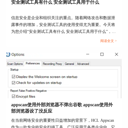
类型，以及使用更多代理的ip地址，和更全面的策
安全测试工具有什么 安全测试工具用于什么
略选项。在完全配置内设置的扫描配置可以保存为
模板，再次使用时直接导入模板即可。
信息安全是企业和组织关注的重点。随着网络攻击和数据泄
2.扫描
露事件的增加，安全测试工具的使用变得尤为重要。今天将
为您介绍“安全测试工具有什么 安全测试工具用于什么”，从
安全测试工具的种类、功能用途，以及Appscan是否适用于
阅读全文 >
安全测试等方面进行分析。...
图5：扫描
appscan使用外部浏览器不弹出谷歌 appscan使用外
待web应用程序扫描和完全配置设置完毕后，我们
部浏览器设了没反应
便可开启扫描。扫描的时长与站点的大小有关，大
的站点需要扫描的时间较长，反之扫描时间会缩
在当前网络安全的重要性日益增加的背景下，HCL Appscan
短。
作为一款专业的安全扫描工具，广泛应用于各类企业中。它