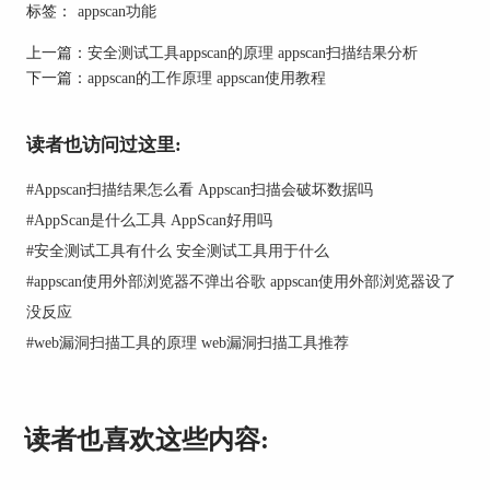
二、AppScan的功能介绍
标签：
appscan功能
AppScan的主要功能有两个，一是扫描漏洞；二是
上一篇：
安全测试工具appscan的原理 appscan扫描结果分析
分析漏洞。下面我们就简单来介绍这两项功能吧！
下一篇：
appscan的工作原理 appscan使用教程
1.扫描漏洞
AppScan在扫描漏洞时有多种模式，重要的模式有
读者也访问过这里:
两种：直接使用web应用程序，和完全配置的自定
#
Appscan扫描结果怎么看 Appscan扫描会破坏数据吗
义模式。
#
AppScan是什么工具 AppScan好用吗
（1）web应用程序位置
#
安全测试工具有什么 安全测试工具用于什么
#
appscan使用外部浏览器不弹出谷歌 appscan使用外部浏览器设了
没反应
#
web漏洞扫描工具的原理 web漏洞扫描工具推荐
读者也喜欢这些内容: