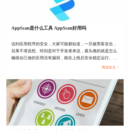
此类扫描配置的设置非常简单，首先在【URL和服
务器】位置填写站点链接，然后再输入站点的管理
账户和密码，接着选择测试的策略，以及测试优化
方案，便可开启测试了。
AppScan是什么工具 AppScan好用吗
（3）完全配置
说到应用程序的安全，大家可能都知道，一旦被黑客攻击，
后果不堪设想。特别是对于开发者来说，最头痛的就是怎么
确保自己做的应用没有漏洞，能在上线后安全稳定运行。于
是就有了各种安全扫描工具，AppScan就是其中一个，它的
阅读全文 >
作用就像是给你的App做体检，查找潜在的安全隐患。那
么，AppScan是什么工具 AppScan好用吗？今天我们就来聊
聊这个工具，看看它到底值不值得你使用。...
图4：完全配置
完全配置的设置项较web应用程序的扫描配置更丰
富，主要可通过【探索】区域选择探索站点的文件