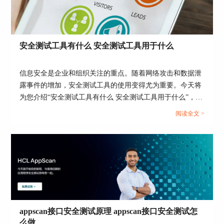
安全测试工具有什么 安全测试工具用于什么
信息安全是企业和组织关注的重点。随着网络攻击和数据泄
露事件的增加，安全测试工具的使用变得尤为重要。今天将
为您介绍“安全测试工具有什么 安全测试工具用于什么”，从
图4：新建界面
安全测试工具的种类、功能用途，以及Appscan是否适用于
阅读全文 >
在AppScan中通过【文件】打开【新建】操作面
安全测试等方面进行分析。...
板，然后单击新建面板内【扫描web应用程序】，
便可打开扫描的配置面板。
2.配置扫描
（1）填写URL
appscan接口安全测试原理 appscan接口安全测试怎
么做