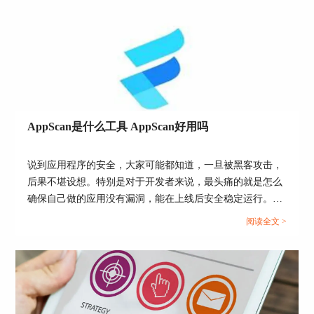
图3：扫描反馈
通过扫描之后，AppScan便会给出反馈，统计出站
点中存在的漏洞个数，并且根据漏洞类型进行分
AppScan是什么工具 AppScan好用吗
级，而且针对漏洞给出修复意见。
通过以上三个阶段，我们不仅能发现站点中存在的
说到应用程序的安全，大家可能都知道，一旦被黑客攻击，
漏洞，同时还能针对漏洞进行修复。
后果不堪设想。特别是对于开发者来说，最头痛的就是怎么
确保自己做的应用没有漏洞，能在上线后安全稳定运行。于
二、AppScan接口安全测试详解
是就有了各种安全扫描工具，AppScan就是其中一个，它的
阅读全文 >
上面我们简述了AppScan的工作原理，下面我们来
作用就像是给你的App做体检，查找潜在的安全隐患。那
看AppScan接口安全测试详解吧！
么，AppScan是什么工具 AppScan好用吗？今天我们就来聊
聊这个工具，看看它到底值不值得你使用。...
1.新建扫描