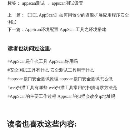
标签：
appscan测试
，
appscan测试设置
上一篇：
【HCL AppScan】如何用较少的资源扩展应用程序安全
测试
下一篇：
AppScan环境配置 AppScan工具之环境搭建
读者也访问过这里:
图2：测试阶段
#
AppScan是什么工具 AppScan好用吗
#
安全测试工具有什么 安全测试工具用于什么
通过第一阶段的扫描，AppScan可以了解站点的整
#
appscan接口安全测试原理 appscan接口安全测试怎么做
体框架。然后，AppScan针对站点中可能存在的漏
洞进行发起模拟攻击。
#
web扫描工具有哪些 web扫描工具常用的扫描请求方法是
#
AppScan的主要工作过程 Appscan的扫描会改变ip地址吗
3.信息反馈
读者也喜欢这些内容: