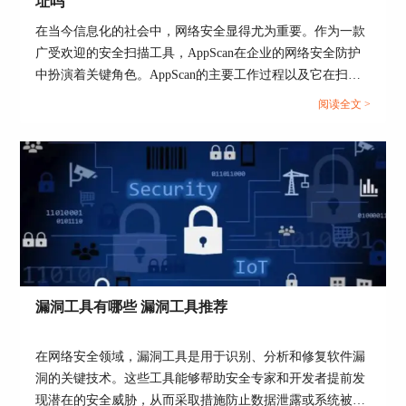
址吗
图5：探索
在当今信息化的社会中，网络安全显得尤为重要。作为一款
广受欢迎的安全扫描工具，AppScan在企业的网络安全防护
在【探索】阶段，我们同样需要填写目标站点的
中扮演着关键角色。AppScan的主要工作过程以及它在扫描
【URL】，然后再登录站点。如果用户对探索的站
过程中是否会改变IP地址，这是许多用户关心的问题。本文
点非常熟悉，可以在【环境定义】位置内选择合适
阅读全文 >
将深入探讨这些内容，并详细介绍AppScan的主要工作过
的服务器类型等内容。同时，为了更精准的探索，
程，探讨AppScan的扫描是否会改变IP地址，以及介绍
我们还可以在【排除路径和文件】位置设置哪些内
AppScan的安全扫描类型。...
容不进行探索。
3.连接
漏洞工具有哪些 漏洞工具推荐
在网络安全领域，漏洞工具是用于识别、分析和修复软件漏
洞的关键技术。这些工具能够帮助安全专家和开发者提前发
现潜在的安全威胁，从而采取措施防止数据泄露或系统被黑