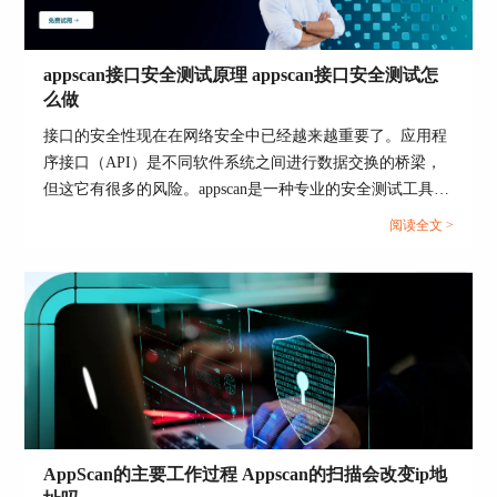
appscan接口安全测试原理 appscan接口安全测试怎
么做
图4：测试优化
接口的安全性现在在网络安全中已经越来越重要了。应用程
测试优化是对测试进程快慢的设置，通过滑动按钮
序接口（API）是不同软件系统之间进行数据交换的桥梁，
选择即可。
但这它有很多的风险。appscan是一种专业的安全测试工具。
以上就是AppScan测试网站的基本步骤。
接下来将为您介绍appscan接口安全测试原理 appscan接口安
阅读全文 >
全测试怎么做，来帮助您更好的运用appscan。...
二、使用AppScan进行基本的安全测试
上面我们介绍了如何使用AppScan对网站进行测试
的基本步骤，下面我们来看如何使用AppScan进行
基本的安全测试吧！
1.探索
探索是安全测试中非常重要的环节，它是对整个站
点的内外结构进行爬行的过程。
AppScan的主要工作过程 Appscan的扫描会改变ip地