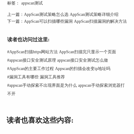
标签：
appscan测试
上一篇：
AppScan测试策略怎么选 AppScan测试策略详细介绍
下一篇：
AppScan可以扫描哪些漏洞 AppScan扫描漏洞的解决方法
读者也访问过这里:
#
AppScan扫描https网站方法 AppScan扫描完只显示一个页面
#
appscan接口安全测试原理 appscan接口安全测试怎么做
图2：登录管理
#
AppScan的主要工作过程 Appscan的扫描会改变ip地址吗
#
漏洞工具有哪些 漏洞工具推荐
有些站点或服务器需要以管理员身份登录才能进行
#
appscan手动探索不出现界面是为什么 appscan手动探索浏览器打
后台的扫描，在此AppScan提供了四种登录方式，
其中【记录】似录屏的一种登录方式，这种登录方
不开
式更准确。
3.测试策略
读者也喜欢这些内容: