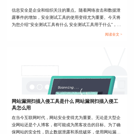
信息安全是企业和组织关注的重点。随着网络攻击和数据泄
露事件的增加，安全测试工具的使用变得尤为重要。今天将
为您介绍“安全测试工具有什么 安全测试工具用于什么”，从
安全测试工具的种类、功能用途，以及Appscan是否适用于
阅读全文 >
安全测试等方面进行分析。...
1. Web应用扫描：这是AppScan最常用的一种扫描
类型。通过模拟攻击者的行为，AppScan对Web应
用进行全面的安全测试，检测各种常见的Web漏
洞，如SQL注入、跨站脚本攻击（XSS）、跨站请
求伪造（CSRF）等。
2. 移动应用扫描：随着移动应用的普及，移动安全
问题也日益突出。AppScan提供了专门针对移动应
网站漏洞扫描入侵工具是什么 网站漏洞扫描入侵工
用的安全扫描，能够检测Android和iOS应用中的安
具怎么用
全漏洞，确保移动应用的安全性。
在当今互联网时代，网站安全变得尤为重要。无论是大型企
3. 网络扫描：除了Web和移动应用，AppScan还支
业网站还是个人博客，都可能成为黑客攻击的目标。为了确
持对网络设备和系统的安全扫描。通过对网络设备
保网站的安全性，防止数据泄露和系统破坏，使用网站漏洞