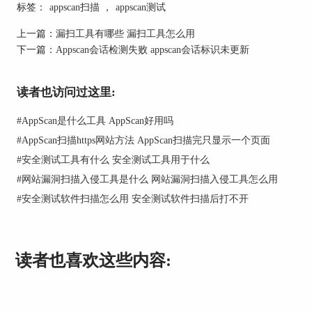
标签：
appscan扫描
，
appscan测试
3. 漏洞扫描：这是AppScan的核心功能。AppScan
利用其强大的漏洞库和扫描引擎，对指定目标进行
上一篇：
漏扫工具有哪些 漏扫工具怎么用
全面的安全扫描。这一过程通常包括多个子步骤，
下一篇：
Appscan会话检测失败 appscan会话标识未更新
如爬虫抓取页面、分析页面代码、执行各种攻击测
试等。
读者也访问过这里:
4. 结果分析：扫描完成后，AppScan会对扫描结果
进行分析，并生成详细的报告。报告中包括发现的
#
AppScan是什么工具 AppScan好用吗
所有漏洞及其详细信息，如漏洞类型、风险等级、
#
AppScan扫描https网站方法 AppScan扫描完只显示一个页面
修复建议等。
#
安全测试工具有什么 安全测试工具用于什么
5. 漏洞修复与验证：根据扫描报告，开发人员和安
#
网站漏洞扫描入侵工具是什么 网站漏洞扫描入侵工具怎么用
全团队可以进行漏洞修复。修复后，可以再次使用
#
安全测试软件扫描怎么用 安全测试软件扫描后打不开
AppScan进行验证，确保漏洞已被彻底解决。
二、Appscan的扫描会改变ip地址吗
关于AppScan在扫描过程中是否会改变IP地址，这
读者也喜欢这些内容:
是许多用户关心的问题。实际上，AppScan的扫描
并不会主动改变目标系统的IP地址。以下是详细的
解释：