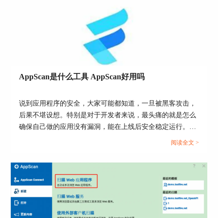
AppScan是什么工具 AppScan好用吗
说到应用程序的安全，大家可能都知道，一旦被黑客攻击，
后果不堪设想。特别是对于开发者来说，最头痛的就是怎么
确保自己做的应用没有漏洞，能在上线后安全稳定运行。于
1. 扫描原理：AppScan通过发送HTTP请求、执行各
是就有了各种安全扫描工具，AppScan就是其中一个，它的
阅读全文 >
种测试脚本等方式来检测目标系统的安全性。这些
作用就像是给你的App做体检，查找潜在的安全隐患。那
操作都是在目标系统的现有网络配置下进行的，不
么，AppScan是什么工具 AppScan好用吗？今天我们就来聊
涉及对目标系统网络配置的更改。
聊这个工具，看看它到底值不值得你使用。...
2. IP地址的概念：IP地址是网络设备在互联网上的
唯一标识，通常由网络管理员配置和管理。
AppScan作为一种安全扫描工具，其功能是检测和