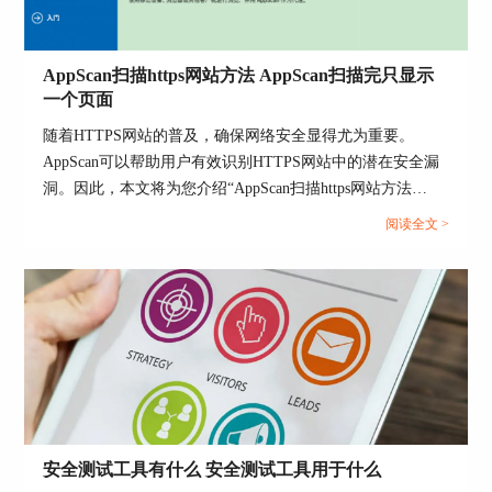
报告安全漏洞，而不是对网络配置进行修改。
3. 特定场景说明：在一些特殊的测试环境中，可能
会涉及到动态IP地址的使用。例如，在负载均衡测
AppScan扫描https网站方法 AppScan扫描完只显示
试中，不同的请求可能会分配到不同的IP地址。但
一个页面
这些IP地址的分配和变化是由网络环境和配置决定
随着HTTPS网站的普及，确保网络安全显得尤为重要。
的，而不是由AppScan直接引起的。
AppScan可以帮助用户有效识别HTTPS网站中的潜在安全漏
因此，可以明确的是，AppScan的扫描过程本身不
洞。因此，本文将为您介绍“AppScan扫描https网站方法
会改变IP地址。用户在使用AppScan进行扫描时，
AppScan扫描完只显示一个页面”的相关话题，为您提供详细
阅读全文 >
可以放心，AppScan不会对目标系统的网络配置产
的解决方案。...
生影响。
三、Appscan安全扫描类型有哪些
为了全面保障网络安全，AppScan提供了多种类型
的安全扫描。这些扫描类型能够针对不同的安全需
求，进行深度的安全检测。以下是AppScan常见的
几种安全扫描类型：
安全测试工具有什么 安全测试工具用于什么