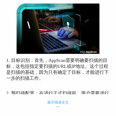
1. 目标识别：首先，AppScan需要明确要扫描的目
标，这包括指定要扫描的URL或IP地址。这个过程
是扫描的基础，因为只有确定了目标，才能进行下
一步的扫描工作。
2. 预扫描配置：在进行正式扫描前，用户需要进行
预扫描配置。这包括选择扫描类型、设置扫描范
展开阅读全文
围、配置扫描策略等。预扫描配置的准确与否直接
︾
影响到扫描的效果和效率。