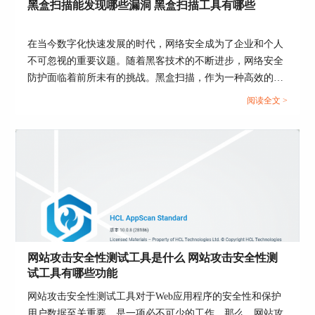
黑盒扫描能发现哪些漏洞 黑盒扫描工具有哪些
检测到可能存在的 SQL 注入漏洞、访问控制问题
等。
在当今数字化快速发展的时代，网络安全成为了企业和个人
4、移动应用程序
不可忽视的重要议题。随着黑客技术的不断进步，网络安全
现在移动应用程序已经成为了企业开展业务的重要
防护面临着前所未有的挑战。黑盒扫描，作为一种高效的安
方式。AppScan 可以对 iOS 和 Android 应用程序进
全测试方法，能够帮助我们识别和修复潜在的安全漏洞，保
阅读全文 >
行扫描，并发现其中存在的漏洞。这些漏洞包括未
障系统和数据的安全。本文将详细解读黑盒扫描的相关知
加密存储敏感数据、未授权访问等。
识，从它能发现的漏洞类型，到市面上常见的黑盒扫描工
具，再到对黑盒扫描本身的基本解释，为读者提供一个内容
丰富、细节到位的指南。...
网站攻击安全性测试工具是什么 网站攻击安全性测
试工具有哪些功能
网站攻击安全性测试工具对于Web应用程序的安全性和保护
用户数据至关重要，是一项必不可少的工作。那么，网站攻