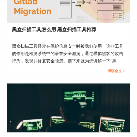
二、Web漏洞扫描主要面向什么进行漏洞扫描
主要包括一下一些对象：
黑盒扫描工具怎么用 黑盒扫描工具推荐
1、Web 应用程序
AppScan 主要面向 Web 应用程序进行漏洞扫描。
黑盒扫描工具经常在保护信息安全时被我们使用，这些工具
这些应用程序包括网站、Web 服务、API 等，可以
的作用是检测系统中的潜在安全漏洞，通过模拟黑客的攻击
识别出可能存在的各种安全漏洞，例如 SQL 注
行为，发现并修复安全隐患。接下来就为您讲解一下“黑盒
入、跨站点脚本攻击等。
扫描工具怎么用 黑盒扫描工具推荐”的话题，希望能为您提
阅读全文 >
2、Web 服务器
供有用的信息。...
除了 Web 应用程序之外，AppScan 还可以对 Web
服务器进行扫描。这些服务器包括 Apache、
Nginx、IIS 等，可以检测到可能存在的配置错误或
漏洞，例如未授权访问、敏感信息泄露等。
3、数据库
AppScan 可以识别多种数据库的漏洞，例如
Oracle、MySQL、Microsoft SQL Server 等。它可以