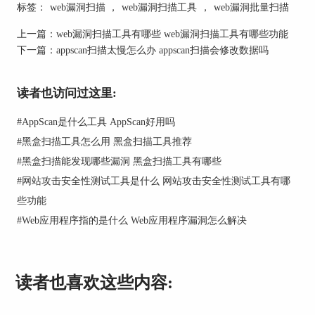
全测试，检测是否存在安全漏洞。Web应用程序通
标签：
web漏洞扫描
，
web漏洞扫描工具
，
web漏洞批量扫描
常是一个客户端/服务器端架构，客户端通过Web浏
上一篇：
web漏洞扫描工具有哪些 web漏洞扫描工具有哪些功能
览器与服务器进行通信。攻击者可以利用Web应用
下一篇：
appscan扫描太慢怎么办 appscan扫描会修改数据吗
程序中的漏洞，获取未授权访问、篡改数据等攻击
目标。因此，对Web应用程序进行安全测试是非常
必要的。
读者也访问过这里:
#
AppScan是什么工具 AppScan好用吗
Web漏洞扫描的工作原理大体上分为以下几步：
#
黑盒扫描工具怎么用 黑盒扫描工具推荐
1、收集信息：收集目标Web应用程序的相关信
#
黑盒扫描能发现哪些漏洞 黑盒扫描工具有哪些
息，如IP地址、域名、服务器类型、Web应用程序
#
网站攻击安全性测试工具是什么 网站攻击安全性测试工具有哪
类型等；
些功能
2、探测漏洞：利用各种漏洞扫描工具或手动方
#
Web应用程序指的是什么 Web应用程序漏洞怎么解决
式，对目标Web应用程序进行探测，寻找可能存在
的漏洞；
3、漏洞验证：对探测到的漏洞进行验证，确认漏
读者也喜欢这些内容:
洞是否存在；
4、生成报告：对验证的漏洞进行整理，生成漏洞