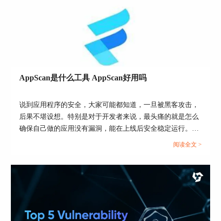
果的准确性和可靠性。以下是一些常见的代码漏洞
扫描解决方案：
1、定期扫描
定期扫描是确保代码漏洞扫描效果的一种有效方
法。定期扫描可以帮助开发团队发现代码中的漏洞
和问题，并及时修复。定期扫描的频率应根据项目
AppScan是什么工具 AppScan好用吗
的规模和复杂程度进行适当调整，以确保漏洞被及
时发现和解决。
说到应用程序的安全，大家可能都知道，一旦被黑客攻击，
2、使用漏洞扫描工具
后果不堪设想。特别是对于开发者来说，最头痛的就是怎么
漏洞扫描工具是发现代码漏洞的最常用工具之一。
确保自己做的应用没有漏洞，能在上线后安全稳定运行。于
市场上有许多漏洞扫描工具，例如AppScan、
是就有了各种安全扫描工具，AppScan就是其中一个，它的
阅读全文 >
Nessus等，这些工具可以检测各种不同类型的漏
作用就像是给你的App做体检，查找潜在的安全隐患。那
洞，并提供详细的漏洞分析和建议。
么，AppScan是什么工具 AppScan好用吗？今天我们就来聊
聊这个工具，看看它到底值不值得你使用。...