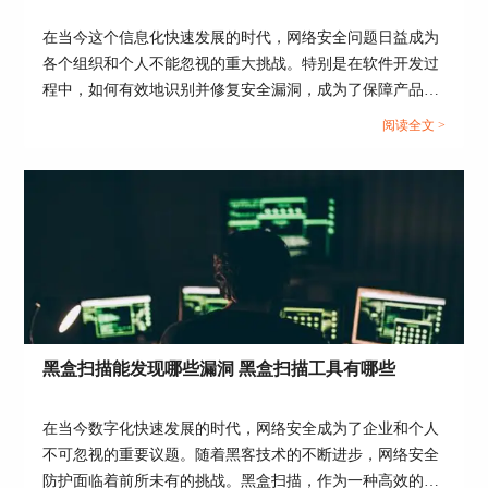
5、安全审计
在当今这个信息化快速发展的时代，网络安全问题日益成为
安全审计是一种评估和验证代码安全性的有效方
各个组织和个人不能忽视的重大挑战。特别是在软件开发过
法。通过安全审计，可以对代码进行全面的评估和
程中，如何有效地识别并修复安全漏洞，成为了保障产品质
审查，以确定可能存在的安全漏洞和问题。安全审
量和用户信息安全的关键。IBM开发的appscan作为一款先进
计可以通过内部审计、第三方审计等方式进行。
阅读全文 >
的漏洞扫描工具，其独特的扫描原理和实用的操作教程，使
其成为业内广受欢迎的选择。接下来，我们将探讨appscan的
工作原理和使用方法，以及评估其在实际操作中的简便程
度，旨在为读者提供一份全面而深入的指南。...
黑盒扫描能发现哪些漏洞 黑盒扫描工具有哪些
总结
代码漏洞扫描是确保软件安全的关键步骤之一。通
在当今数字化快速发展的时代，网络安全成为了企业和个人
过定期扫描、使用漏洞扫描工具、安全编码实践、
不可忽视的重要议题。随着黑客技术的不断进步，网络安全
自动化测试以及安全审计等方法，开发团队可以确
防护面临着前所未有的挑战。黑盒扫描，作为一种高效的安