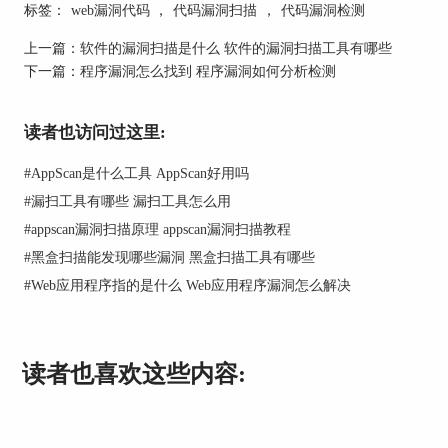
标签：
web漏洞代码
，
代码漏洞扫描
，
代码漏洞检测
潜在的安全风险。
上一篇：
软件的漏洞扫描是什么 软件的漏洞扫描工具有哪些
下一篇：
程序漏洞怎么找到 程序漏洞如何分析检测
读者也访问过这里:
#
AppScan是什么工具 AppScan好用吗
#
漏扫工具有哪些 漏扫工具怎么用
#
appscan漏洞扫描原理 appscan漏洞扫描教程
#
黑盒扫描能发现哪些漏洞 黑盒扫描工具有哪些
#
Web应用程序指的是什么 Web应用程序漏洞怎么解决
二、代码漏洞扫描解决方案
读者也喜欢这些内容:
代码漏洞扫描是软件开发和维护过程中的关键步骤
之一，因此需要采取有效的解决方案来确保扫描结