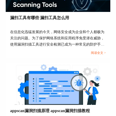
漏扫工具有哪些 漏扫工具怎么用
在信息化迅猛发展的今天，网络安全成为企业和个人都极为
关注的问题。为了保护网络系统和应用程序免受潜在威胁，
3、安全编码实践
使用漏洞扫描工具进行安全检测已成为一种常见的防护手
安全编码实践是一种预防代码漏洞的有效方法。开
段。漏洞扫描工具不仅可以发现系统和应用中的安全漏洞，
阅读全文 >
发团队应遵循安全编码的最佳实践，例如避免硬编
还能提供修复建议，帮助用户及时修补安全隐患。那么，漏
码敏感信息、使用参数化查询等，以减少代码中潜
扫工具有哪些？漏扫工具怎么用？本文将详细解答这些问
在的安全漏洞。同时，团队成员应受到安全意识培
题，并探讨HCL Appscan漏洞扫描的特点有哪些。...
训，以确保他们能够遵循安全编码实践。
4、自动化测试
自动化测试是一种有效的方式来确保代码的质量和
安全性。自动化测试可以帮助开发团队在代码提交
前进行自动化测试，以检测和诊断代码中的漏洞和
问题。
appscan漏洞扫描原理 appscan漏洞扫描教程