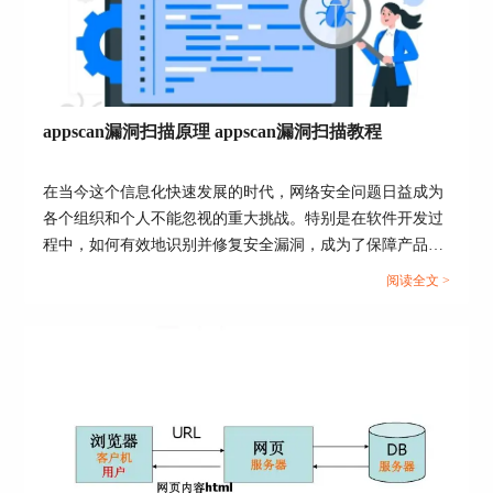
2. FindBugs：FindBugs是一款开源的Java程序静态
分析工具，能够检测出代码中可能存在的安全漏
appscan漏洞扫描原理 appscan漏洞扫描教程
洞。
在当今这个信息化快速发展的时代，网络安全问题日益成为
各个组织和个人不能忽视的重大挑战。特别是在软件开发过
程中，如何有效地识别并修复安全漏洞，成为了保障产品质
量和用户信息安全的关键。IBM开发的appscan作为一款先进
阅读全文 >
的漏洞扫描工具，其独特的扫描原理和实用的操作教程，使
其成为业内广受欢迎的选择。接下来，我们将探讨appscan的
工作原理和使用方法，以及评估其在实际操作中的简便程
度，旨在为读者提供一份全面而深入的指南。...
3. Coverity：Coverity提供了一套强大的静态和动
态代码分析工具，可检测C、C++、Java等多种语言