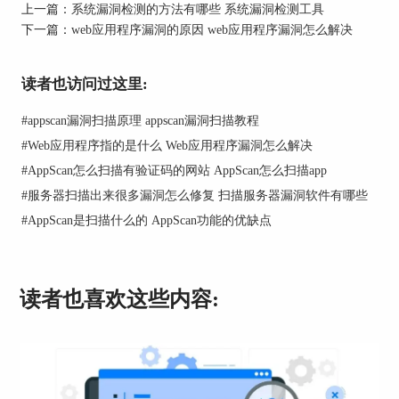
上一篇：
系统漏洞检测的方法有哪些 系统漏洞检测工具
下一篇：
web应用程序漏洞的原因 web应用程序漏洞怎么解决
读者也访问过这里:
二、系统漏洞检测工具有哪些
#
appscan漏洞扫描原理 appscan漏洞扫描教程
#
Web应用程序指的是什么 Web应用程序漏洞怎么解决
对于源码漏洞的检测，有很多工具可以提供帮助。
#
AppScan怎么扫描有验证码的网站 AppScan怎么扫描app
其中包括以下几种：
#
服务器扫描出来很多漏洞怎么修复 扫描服务器漏洞软件有哪些
#
AppScan是扫描什么的 AppScan功能的优缺点
1. Appscan：Appscan是一款由IBM开发的网页安全
扫描工具，可以自动扫描并识别网页应用中的漏
洞。它支持静态和动态分析，能够检测到常见的网
读者也喜欢这些内容:
页应用漏洞，如XSS、SQL注入等。