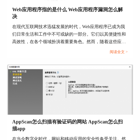
的代码。
Web应用程序指的是什么 Web应用程序漏洞怎么解
决
在现代互联网技术迅猛发展的时代，Web应用程序已成为我
们日常生活和工作中不可或缺的一部分。它们以其便捷性和
高效性，在各个领域扮演着重要角色。然而，随着这些应用
程序的普及和重要性的增加，它们面临的安全威胁也日益增
阅读全文 >
多。了解Web应用程序的本质及其潜在的安全漏洞，并采取
有效的解决措施，如使用Web应用程序漏洞扫描工具
AppScan，对于保障网络安全至关重要。本文将深入探讨
4. SonarQube：SonarQube是一款开源的代码质量管
理工具，它可以执行静态源代码分析，覆盖率报告
Web应用程序的定义、面临的安全挑战以及如何通过
以及代码复杂性和重复度等多种评估。它还支持25
AppScan等工具来解决这些问题。...
种以上的编程语言。
AppScan怎么扫描有验证码的网站 AppScan怎么扫
描app
在当今数字化时代，网站和移动应用的安全性备受关注。然