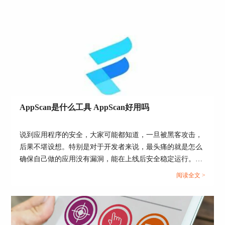
部分，这里我们需要在【URL和服务器】内填写目
标网站；然后在【登录管理】位置填写管理员账户
及密码；如果站点中有路径和文件不需要探索，那
么我们可以在【排除路径和文件】位置进行规避
（如图3）。
AppScan是什么工具 AppScan好用吗
说到应用程序的安全，大家可能都知道，一旦被黑客攻击，
后果不堪设想。特别是对于开发者来说，最头痛的就是怎么
确保自己做的应用没有漏洞，能在上线后安全稳定运行。于
是就有了各种安全扫描工具，AppScan就是其中一个，它的
图3：排除路径和文件
阅读全文 >
作用就像是给你的App做体检，查找潜在的安全隐患。那
通过对【探索】部分的配置，便完成了爬虫的设
么，AppScan是什么工具 AppScan好用吗？今天我们就来聊
置。
聊这个工具，看看它到底值不值得你使用。...
2.连接