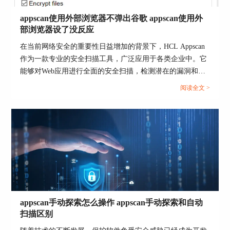
appscan使用外部浏览器不弹出谷歌 appscan使用外
部浏览器设了没反应
在当前网络安全的重要性日益增加的背景下，HCL Appscan
作为一款专业的安全扫描工具，广泛应用于各类企业中。它
能够对Web应用进行全面的安全扫描，检测潜在的漏洞和风
险，帮助企业保护重要的数据和信息。然而，在使用过程
阅读全文 >
图5：测试
中，用户可能会遇到一些问题，例如“appscan使用外部浏览
器不弹出谷歌”和“appscan使用外部浏览器设了没反应”。本
通过AppScan【测试】位置，我们可以在【测试策
文将详细探讨这些问题，并分析appscan内置浏览器和外部浏
略】内选择模拟攻击的方式，如LDAP注入等；同
览器的优劣。...
时，在【特权升级】位置，我们还可以设置对比账
户，以查看网站是否存在用户可以越权访问的情
况。
待以上配置设置完毕后，开始测试即可。
三、总结
appscan手动探索怎么操作 appscan手动探索和自动
以上便是，动态应用安全测试工具，动态安全测试
扫描区别
怎么做的内容。这里我们介绍了可以进行动态应用