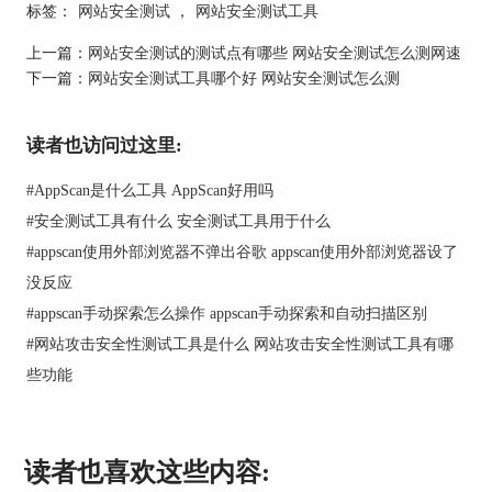
标签：
网站安全测试
，
网站安全测试工具
二、动态安全测试怎么做
上一篇：
网站安全测试的测试点有哪些 网站安全测试怎么测网速
使用AppScan对网站进行安全测试的配置方式，可
下一篇：
网站安全测试工具哪个好 网站安全测试怎么测
以分为三个步骤，分别是：（1）探索；（2）连
接；（3）测试。
1.探索
读者也访问过这里:
#
AppScan是什么工具 AppScan好用吗
#
安全测试工具有什么 安全测试工具用于什么
#
appscan使用外部浏览器不弹出谷歌 appscan使用外部浏览器设了
没反应
#
appscan手动探索怎么操作 appscan手动探索和自动扫描区别
#
网站攻击安全性测试工具是什么 网站攻击安全性测试工具有哪
些功能
图2：探索
AppScan的【探索】，便是DAST安全测试的爬虫
读者也喜欢这些内容: