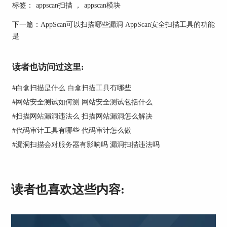
覆盖的范围和测试的速度。
标签：
appscan扫描
，
appscan模块
4、常规：这两项基本不用去动，按默认就可以
下一篇：
AppScan可以扫描哪些漏洞 AppScan安全扫描工具的功能
了，当然有兴趣的同学可以深入去了解一下。
是
步骤三、点击左下角中的导出为模板，并将模板重
命名并保存到指定文件夹。
读者也访问过这里:
步骤四、在下次使用的时候点击档案库下角中的装
入模板，找到保存配置模板文件。
#
白盒扫描是什么 白盒扫描工具有哪些
#
网站安全测试如何测 网站安全测试包括什么
二、appscan扫描应用程序需要URL吗
#
扫描网站漏洞违法么 扫描网站漏洞怎么解决
appscan扫描必需要用到URL，在测试前需要先连接
#
代码审计工具有哪些 代码审计怎么做
到相应的地址才能进行爬行从而得到相应的架构，
#
漏洞扫描会对服务器有影响吗 漏洞扫描违法吗
无论是http网页还是应用程序都需要一些指向。那
手机上的应用不知道URL要怎么测试呢？接下来给
大家分享手机应用程序的测试方法。
1、需要将手机和电脑连接到同一个WIFI。
读者也喜欢这些内容:
2、点击appscan下的新建命令。